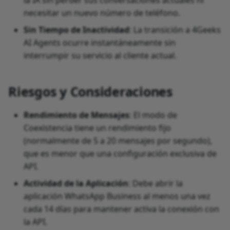
la IA sin perder sus conversaciones actuales ni
necesitar un nuevo número de teléfono.
Sin Tiempo de Inactividad
: La transición a 4Geeks
AI Agents ocurre instantáneamente sin
interrumpir su servicio al cliente actual.
Riesgos y Consideraciones
Rendimiento de Mensajes
: El modo de
Coexistencia tiene un rendimiento fijo
(normalmente de 5 a 20 mensajes por segundo),
que es menor que una configuración exclusiva de
API.
Actividad de la Aplicación
: Debe abrir la
aplicación WhatsApp Business al menos una vez
cada 14 días para mantener activa la conexión con
la API.