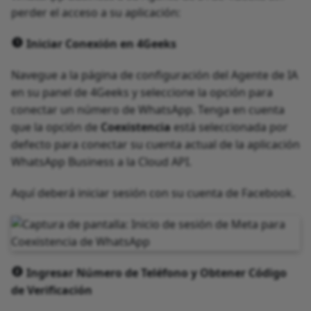
perder el acceso a su aplicación:
Iniciar Conexión en 4Geeks
Navegue a la página de configuración del Agente de IA
en su panel de 4Geeks y seleccione la opción para
conectar un número de WhatsApp. Tenga en cuenta
que la opción de
Coexistencia
está seleccionada por
defecto para conectar su cuenta actual de la aplicación
WhatsApp Business a la Cloud API.
Aquí deberá iniciar sesión con su cuenta de Facebook.
Ingresar Número de Teléfono y Obtener Código
de Verificación