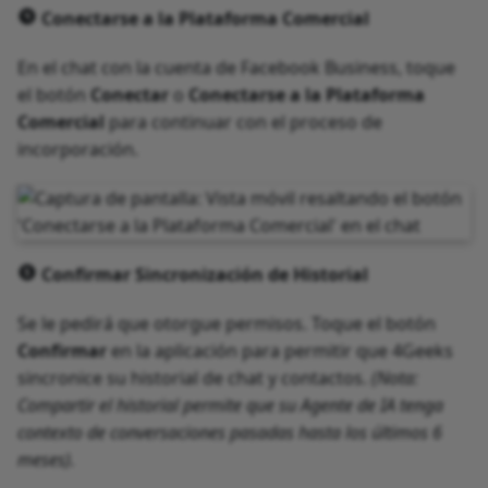
Conectarse a la Plataforma Comercial
En el chat con la cuenta de Facebook Business, toque
el botón
Conectar
o
Conectarse a la Plataforma
Comercial
para continuar con el proceso de
incorporación.
Confirmar Sincronización de Historial
Se le pedirá que otorgue permisos. Toque el botón
Confirmar
en la aplicación para permitir que 4Geeks
sincronice su historial de chat y contactos.
(Nota:
Compartir el historial permite que su Agente de IA tenga
contexto de conversaciones pasadas hasta los últimos 6
meses).