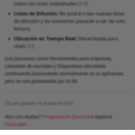
todos los chats individuales (1:1).
Listas de Difusión:
No podrá crear nuevas listas
de difusión y las existentes pasarán a ser de solo
lectura.
Ubicación en Tiempo Real:
Desactivada para
chats 1:1.
(Las funciones como Herramientas para empresas,
Llamadas de voz/video y Dispositivos vinculados
continuarán funcionando normalmente en su aplicación,
pero no son gestionadas por la IA).
Last updated: 10 de junio de 2026
Aún con dudas?
Pregunta en Discord
o explore
tutoriales