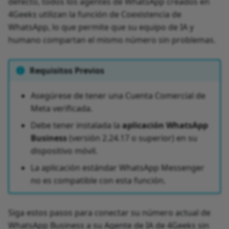
defecto, todos los agentes de WhatsApp creados en
4Geeks utilizan la función de Coexistencia de
WhatsApp, lo que permite que su equipo de IA y
humano compartan el mismo número sin problemas.
Requisitos Previos
Asegúrese de tener una Cuenta Comercial de
Meta verificada.
Debe tener instalada la
aplicación WhatsApp
Business
(versión 2.24.17 o superior) en su
dispositivo móvil.
La aplicación estándar WhatsApp Messenger
no es compatible con esta función.
Siga estos pasos para conectar su número actual de
WhatsApp Business a su Agente de IA de 4Geeks sin