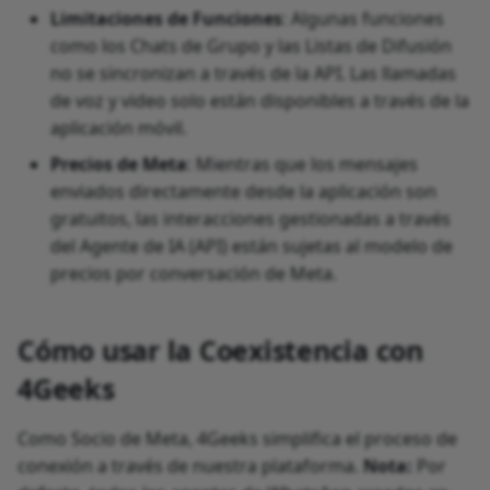
Limitaciones de Funciones
: Algunas funciones
como los Chats de Grupo y las Listas de Difusión
no se sincronizan a través de la API. Las llamadas
de voz y video solo están disponibles a través de la
aplicación móvil.
Precios de Meta
: Mientras que los mensajes
enviados directamente desde la aplicación son
gratuitos, las interacciones gestionadas a través
del Agente de IA (API) están sujetas al modelo de
precios por conversación de Meta.
Cómo usar la Coexistencia con
4Geeks
Como Socio de Meta, 4Geeks simplifica el proceso de
conexión a través de nuestra plataforma.
Nota:
Por