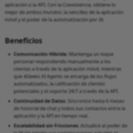
aplicación o la API. Con la Coexistencia, obtiene lo
mejor de ambos mundos: la sencillez de la aplicación
móvil y el poder de la automatización por IA.
Beneficios
Comunicación Híbrida
: Mantenga un toque
personal respondiendo manualmente a los
clientes a través de la aplicación móvil, mientras
que 4Geeks AI Agents se encarga de los flujos
automatizados, la calificación de clientes
potenciales y el soporte 24/7 a través de la API.
Continuidad de Datos
: Sincronice hasta 6 meses
de historial de chat y todos sus contactos entre la
aplicación y la API en tiempo real.
Escalabilidad sin Fricciones
: Actualice al poder de