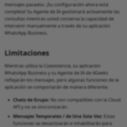
mensajes pasados. ¡Su configuración ahora está
completa! Su Agente de IA gestionará activamente las
consultas mientras usted conserva la capacidad de
intervenir manualmente a través de su aplicación
WhatsApp Business.
Limitaciones
Mientras utiliza la Coexistencia, su aplicación
WhatsApp Business y su Agente de IA de 4Geeks
reflejarán los mensajes, pero algunas funciones de la
aplicación se comportarán de manera diferente:
Chats de Grupo:
No son compatibles con la Cloud
API y no se sincronizarán.
Mensajes Temporales / de Una Sola Vez:
Estas
funciones se desactivarán e inhabilitarán para