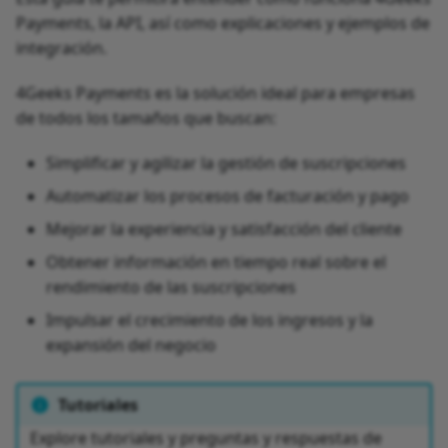
Payments, la API, así como explicaciones y ejemplos de
integración.
4Geeks Payments es la solución ideal para empresas
de todos los tamaños que buscan:
Simplificar y agilizar la gestión de suscripciones
Automatizar los procesos de facturación y pago
Mejorar la experiencia y satisfacción del cliente
Obtener información en tiempo real sobre el
rendimiento de las suscripciones
Impulsar el crecimiento de los ingresos y la
expansión del negocio
Tutoriales
Explore tutoriales y preguntas y respuestas de