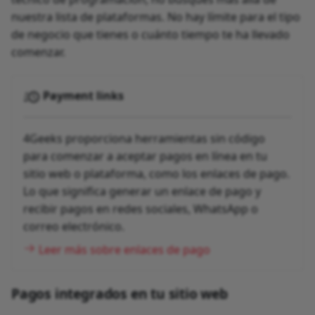
nuestra lista de plataformas. No hay límite para el tipo
de negocio que tienes o cuánto tiempo te ha llevado
comenzar.
Payment links
4Geeks proporciona herramientas sin código
para comenzar a aceptar pagos en línea en tu
sitio web o plataforma, como los enlaces de pago.
Lo que significa generar un enlace de pago y
recibir pagos en redes sociales, WhatsApp o
correo electrónico.
Leer más sobre enlaces de pago
Pagos integrados en tu sitio web