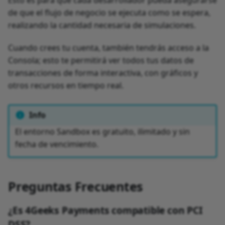
de que el flujo de negocio se ejecuta como se espera,
realizando la cantidad necesaria de simulaciones.
Cuando crees tu cuenta, también tendrás acceso a la
Consola; esto te permitirá ver todos tus datos de
transacciones de forma interactiva, con gráficos y
otros recursos en tiempo real.
Info
El entorno Sandbox es gratuito, ilimitado y sin
fecha de vencimiento.
Preguntas Frecuentes
¿Es 4Geeks Payments compatible con PCI
DSS?