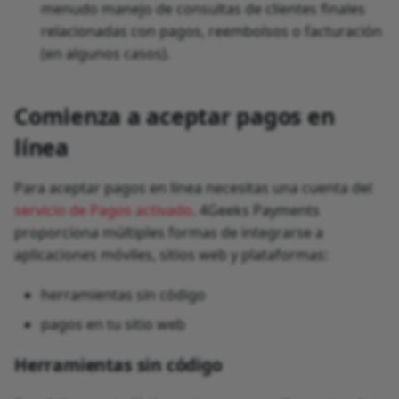
menudo manejo de consultas de clientes finales
relacionadas con pagos, reembolsos o facturación
(en algunos casos).
Comienza a aceptar pagos en
línea
Para aceptar pagos en línea necesitas una cuenta del
servicio de Pagos activado
. 4Geeks Payments
proporciona múltiples formas de integrarse a
aplicaciones móviles, sitios web y plataformas:
herramientas sin código
pagos en tu sitio web
Herramientas sin código