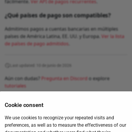
fácilmente.
Ver API de pagos recurrentes
.
¿Qué países de pago son compatibles?
Admitimos pagos a cuentas bancarias en múltiples
países de América Latina, EE. UU. y Europa.
Ver la lista
de países de pago admitidos
.
Last updated: 10 de junio de 2026
Aún con dudas?
Pregunta en Discord
o explore
tutoriales
Cookie consent
We use cookies to recognize your repeated visits and
preferences, as well as to measure the effectiveness of our