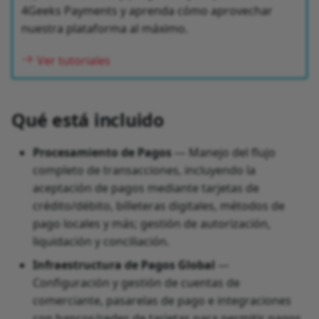
4Geeks Payments y aprenda cómo aprovechar
nuestra plataforma al máximo.
Ver tutoriales
Qué está incluido
Procesamiento de Pagos
— Manejo del flujo
completo de transacciones, incluyendo la
aceptación de pagos mediante tarjetas de
crédito/débito, billeteras digitales, métodos de
pago locales y más; gestión de autorización,
liquidación y conciliación.
Infraestructura de Pagos Global
—
Configuración y gestión de cuentas de
comerciante, pasarelas de pago e integraciones
con bancos/redes de tarjetas para permitir pagos