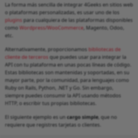
La forma más sencilla de integrar 4Geeks en sitios web
o plataformas personalizadas, es usar uno de los
plugins
para cualquiera de las plataformas disponibles
como
Wordpress/WooCommerce
, Magento, Odoo,
etc.
Alternativamente, proporcionamos
bibliotecas de
cliente de terceros
que puedes usar para integrar la
API con tu plataforma en unas pocas líneas de código.
Estas bibliotecas son mantenidas y soportadas, en su
mayor parte, por la comunidad, para lenguajes como
Ruby on Rails, Python, .NET y Go. Sin embargo,
siempre puedes consumir la API usando métodos
HTTP, o escribir tus propias bibliotecas.
El siguiente ejemplo es un
cargo simple
, que no
requiere que registres tarjetas o clientes.