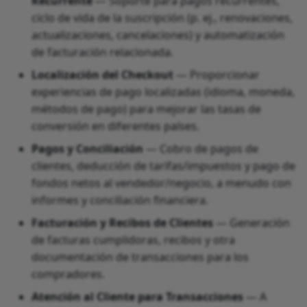
Recurrente
— Soporte para pagos recurrentes,
ciclo de vida de la suscripción (p. ej., renovaciones,
actualizaciones, cancelaciones) y automatización
de facturación relacionada.
Localización del Checkout
— Proporcionar
experiencias de pago localizadas (idioma, moneda,
métodos de pago) para mejorar las tasas de
conversión en diferentes países.
Pagos y Conciliación
— Cobro de pagos de
clientes, deducción de tarifas/impuestos y pago de
fondos netos al vendedor/negocio, a menudo con
informes y conciliación financiera.
Facturación y Recibos de Clientes
— Generación
de facturas cumplidoras, recibos y otra
documentación de transacciones para los
compradores.
Atención al Cliente para Transacciones
— A