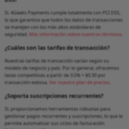
Sí. 4Geeks Payments cumple totalmente con PCI DSS,
lo que garantiza que todos los datos de transacciones
se manejen con los más altos estándares de
seguridad.
Más información sobre nuestros términos
.
¿Cuáles son las tarifas de transacción?
Nuestras tarifas de transacción varían según su
modelo de negocio y país. Por lo general, ofrecemos
tasas competitivas a partir de 3.5% + $0.30 por
transacción exitosa.
Ver nuestro plan de precios
.
¿Soporta suscripciones recurrentes?
Sí, proporcionamos herramientas robustas para
gestionar pagos recurrentes y suscripciones, lo que le
permite automatizar sus ciclos de facturación