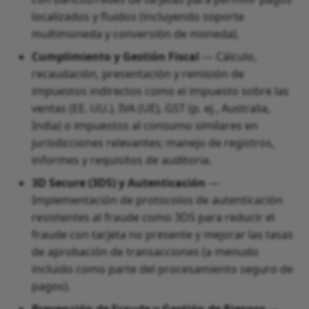
localizados y fluidos (incluyendo soporte
multimoneda y conversión de moneda).
Cumplimiento y Gestión Fiscal
— Cálculo,
recaudación, presentación y remisión de
impuestos indirectos como el impuesto sobre las
ventas (EE. UU.), IVA (UE), GST (p. ej., Australia,
India) o impuestos al consumo similares en
jurisdicciones relevantes; manejo de registros,
informes y requisitos de auditoria.
3D Secure (3DS) y Autenticación
—
Implementación de protocolos de autenticación
resistentes al fraude como 3DS para reducir el
fraude con tarjeta no presente y mejorar las tasas
de aprobación de transacciones (a menudo
incluido como parte del procesamiento seguro de
pagos).