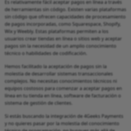
Es relativamente fácil aceptar pagos en línea a través
de herramientas sin código. Existen varias plataformas
sin código que ofrecen capacidades de procesamiento
de pagos incorporadas, como Squarespace, Shopify,
Wix y Weebly. Estas plataformas permiten a los
usuarios crear tiendas en línea o sitios web y aceptar
pagos sin la necesidad de un amplio conocimiento
técnico o habilidades de codificación.
Hemos facilitado la aceptación de pagos sin la
molestia de desarrollar sistemas transaccionales
complejos. No necesitas conocimientos técnicos ni
equipos costosos para comenzar a aceptar pagos en
línea en tu tienda en línea, software de facturación o
sistema de gestión de clientes.
Si estás buscando la integración de 4Geeks Payments
y no quieres pasar por la molestia del conocimiento
técnico de programación, no busques más allá de