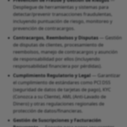
Prevención de Fraude y Gestión de Riesgos
—
Despliegue de herramientas y sistemas para
detectar/prevenir transacciones fraudulentas,
incluyendo puntuación de riesgo, monitoreo y
prevención de contracargos.
Contracargos, Reembolsos y Disputas
— Gestión
de disputas de clientes, procesamiento de
reembolsos, manejo de contracargos y asunción
de responsabilidad por ellos (incluyendo
responsabilidad financiera por pérdidas).
Cumplimiento Regulatorio y Legal
— Garantizar
el cumplimiento de estándares como PCI DSS
(seguridad de datos de tarjetas de pago), KYC
(Conozca a su Cliente), AML (Anti-Lavado de
Dinero) y otras regulaciones regionales de
protección de datos/financieras.
Gestión de Suscripciones y Facturación