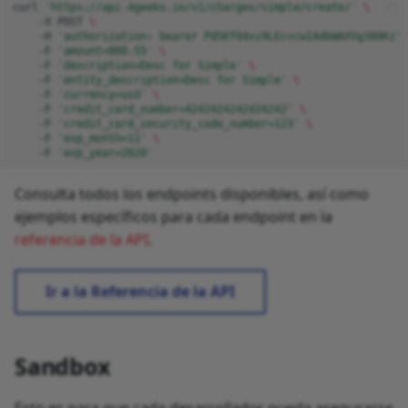
curl
'https://api.4geeks.io/v1/charges/simple/create/'
\
-X
POST
\
-H
'authorization: bearer PdSKf04xi9LEcvcwIAdbWAXVg380Kz'
-F
'amount=800.55'
\
-F
'description=Desc for Simple'
\
-F
'entity_description=Desc for Simple'
\
-F
'currency=usd'
\
-F
'credit_card_number=4242424242424242'
\
-F
'credit_card_security_code_number=123'
\
-F
'exp_month=11'
\
-F
'exp_year=2020'
Consulta todos los endpoints disponibles, así como
ejemplos específicos para cada endpoint en la
referencia de la API
.
Ir a la Referencia de la API
Sandbox
Esto es para que cada desarrollador pueda asegurarse