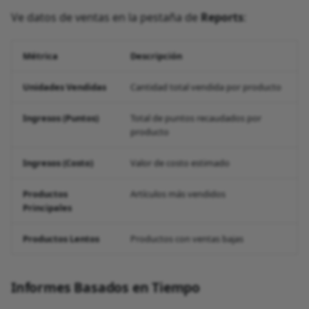
Ve datos de ventas en la pestaña de
Reports
:
Métrica
Descripción
Unidades Vendidas
Cantidad total vendida por producto
Ingresos (Puntos)
Total de puntos recaudados por
producto
Ingresos (Costo)
Valor de costo estimado
Productos
Artículos más vendidos
Principales
Productos Lentos
Productos con ventas bajas
Informes Basados en Tiempo