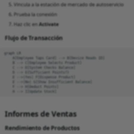
Vincula a la estación de mercado de autoservicio
Prueba la conexión
Haz clic en
Activate
Flujo de Transacción
graph LR

    A[Employee Taps Card] --> B[Device Reads ID]

    B --> C[Employee Selects Product]

    C --> D[System Checks Balance]

    D --> E{Sufficient Points?}

    E -->|Yes| F[Dispense Product]

    E -->|No| G[Show Insufficient Balance]

    F --> H[Deduct Points]

    H --> I[Update Stock]
Informes de Ventas
Rendimiento de Productos