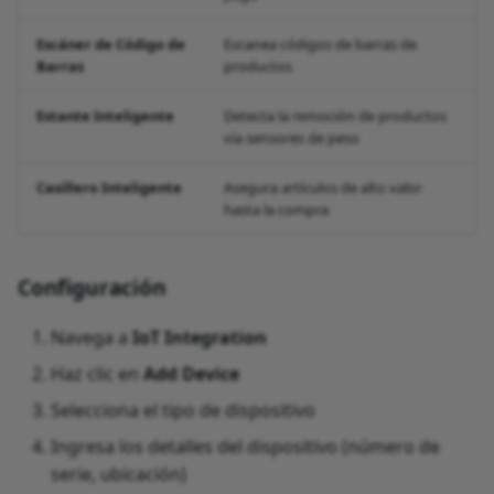
Escáner de Código de
Escanea códigos de barras de
Barras
productos
Estante Inteligente
Detecta la remoción de productos
vía sensores de peso
Casillero Inteligente
Asegura artículos de alto valor
hasta la compra
Configuración
Navega a
IoT Integration
Haz clic en
Add Device
Selecciona el tipo de dispositivo
Ingresa los detalles del dispositivo (número de
serie, ubicación)