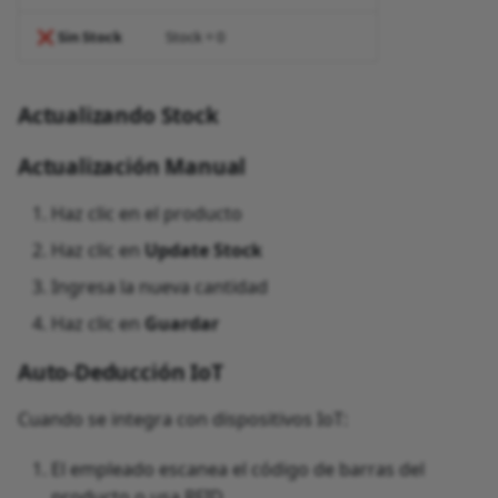
❌
Sin Stock
Stock = 0
Actualizando Stock
Actualización Manual
Haz clic en el producto
Haz clic en
Update Stock
Ingresa la nueva cantidad
Haz clic en
Guardar
Auto-Deducción IoT
Cuando se integra con dispositivos IoT:
El empleado escanea el código de barras del
producto o usa RFID