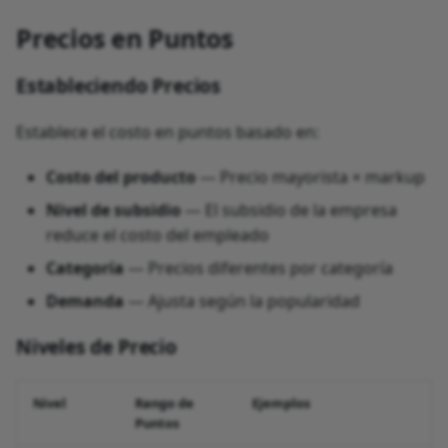
Precios en Puntos
Estableciendo Precios
Establece el costo en puntos basado en:
Costo del producto
— Precio mayorista × markup
Nivel de subsidio
— El subsidio de la empresa
reduce el costo del empleado
Categoría
— Precios diferentes por categoría
Demanda
— Ajusta según la popularidad
Niveles de Precio
Nivel
Rango de
Ejemplos
Puntos