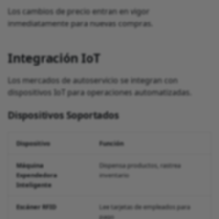
Los cambios de precio entran en vigor
inmediatamente para nuevas compras.
Integración IoT
Los mercados de autoservicio se integran con
dispositivos IoT para operaciones automatizadas.
Dispositivos Soportados
Dispositivo
Función
Máquina
Dispensa productos, rastrea
Expendedora
inventario
Inteligente
Escáner RFID
Lee tarjetas de empleados para
pago