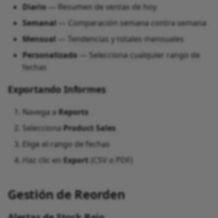
Diario
— Resumen de ventas de hoy
Semanal
— Comparación semana contra semana
Mensual
— Tendencias y totales mensuales
Personalizado
— Selecciona cualquier rango de
fechas
Exportando Informes
Navega a
Reports
Selecciona
Product Sales
Elige el rango de fechas
Haz clic en
Export
(CSV o PDF)
Gestión de Reorden
Alertas de Stock Bajo