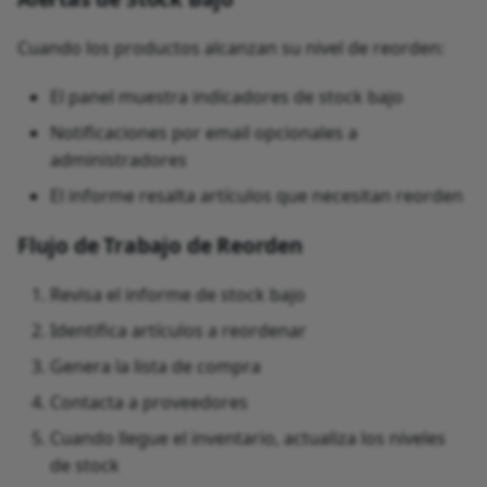
Cuando los productos alcanzan su nivel de reorden:
El panel muestra indicadores de stock bajo
Notificaciones por email opcionales a
administradores
El informe resalta artículos que necesitan reorden
Flujo de Trabajo de Reorden
Revisa el informe de stock bajo
Identifica artículos a reordenar
Genera la lista de compra
Contacta a proveedores
Cuando llegue el inventario, actualiza los niveles
de stock