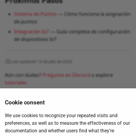
Próximos Pasos
Sistema de Puntos
— Cómo funciona la asignación
de puntos
Integración IoT
— Guía completa de configuración
de dispositivos IoT
Last updated: 13 de julio de 2026
Aún con dudas?
Pregunta en Discord
o explore
tutoriales
Cookie consent
We use cookies to recognize your repeated visits and
preferences, as well as to measure the effectiveness of our
documentation and whether users find what they're