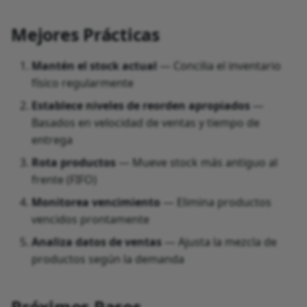
Mejores Prácticas
Mantén el stock actual
— Concilia el inventario
físico regularmente
Establece niveles de reorden apropiados
—
Basados en velocidad de ventas y tiempo de
entrega
Rota productos
— Mueve stock más antiguo al
frente (FIFO)
Monitorea vencimiento
— Elimina productos
vencidos prontamente
Analiza datos de ventas
— Ajusta la mezcla de
productos según la demanda