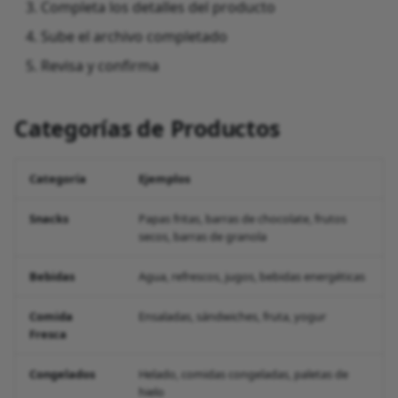
Completa los detalles del producto
Sube el archivo completado
Revisa y confirma
Categorías de Productos
Categoría
Ejemplos
Snacks
Papas fritas, barras de chocolate, frutos
secos, barras de granola
Bebidas
Agua, refrescos, jugos, bebidas energéticas
Comida
Ensaladas, sándwiches, fruta, yogur
Fresca
Congelados
Helado, comidas congeladas, paletas de
hielo