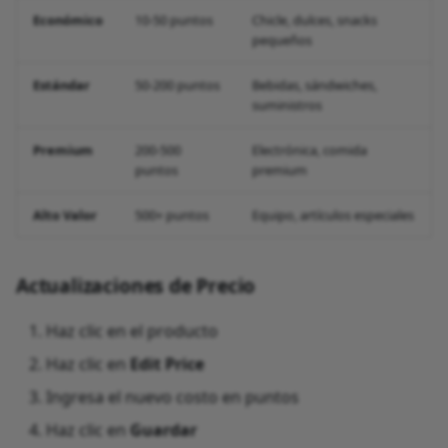
Económico
10-50 puntos
Chicle, dulces, snacks
pequeños
Estándar
50-200 puntos
Bebidas, sándwiches,
suministros
Premium
200-500
Electrónica, comida
puntos
premium
Alto Valor
500+ puntos
Equipo, artículos especiales
Actualizaciones de Precio
Haz clic en el producto
Haz clic en
Edit Price
Ingresa el nuevo costo en puntos
Haz clic en
Guardar