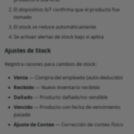
El dispositivo IoT confirma que el producto fue
tomado
El stock se reduce automáticamente
Se activan alertas de stock bajo si aplica
Ajustes de Stock
Registra razones para cambios de stock:
Venta
— Compra del empleado (auto-deducido)
Recibido
— Nuevo inventario recibido
Dañado
— Producto dañado/no vendible
Vencido
— Producto con fecha de vencimiento
pasada
Ajuste de Conteo
— Corrección de conteo físico