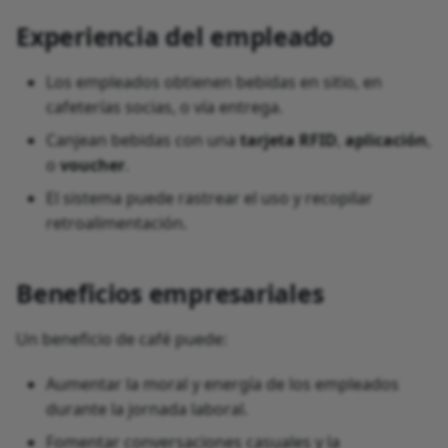
Experiencia del empleado
Los empleados obtienen bebidas en sitio, en
cafeterías socias, o vía entrega.
Canjean bebidas con una
tarjeta RFID
,
aplicación
,
o
voucher
.
El sistema puede rastrear el uso y recopilar
retroalimentación.
Beneficios empresariales
Un beneficio de café puede:
Aumentar la moral y energía de los empleados
durante la jornada laboral.
Fomentar conversaciones casuales y la