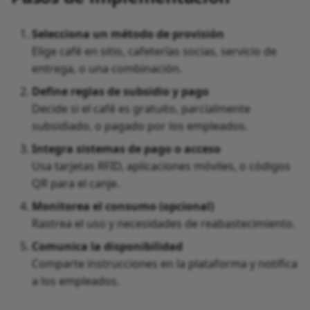
Selecciona un método de provisión
Elige café en sitio, cafeterías socias, servicio de
entrega, o una combinación.
Define reglas de subsidio y pago
Decide si el café es gratuito, parcialmente
subsidiado, o pagado por los empleados.
Integra sistemas de pago o acceso
Usa tarjetas RFID, aplicaciones móviles, o códigos
QR para el canje.
Monitorea el consumo (opcional)
Rastrea el uso y necesidades de reabastecimiento.
Comunica la disponibilidad
Comparte instrucciones en la plataforma y notifica
a los empleados.