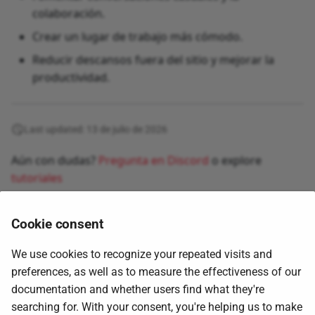
colaboración.
Crear un lugar de trabajo más cómodo.
Reducir descansos fuera del sitio y mejorar la
productividad.
Last updated: 13 de julio de 2026
Aún con dudas?
Pregunta en Discord
o explore
tutoriales
Cookie consent
We use cookies to recognize your repeated visits and
preferences, as well as to measure the effectiveness of our
documentation and whether users find what they're
searching for. With your consent, you're helping us to make