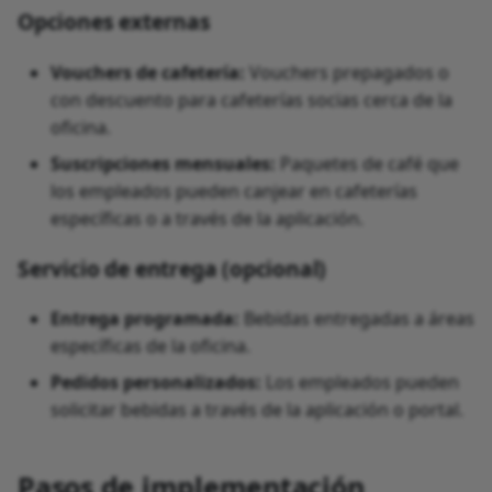
Opciones externas
Vouchers de cafetería:
Vouchers prepagados o
con descuento para cafeterías socias cerca de la
oficina.
Suscripciones mensuales:
Paquetes de café que
los empleados pueden canjear en cafeterías
específicas o a través de la aplicación.
Servicio de entrega (opcional)
Entrega programada:
Bebidas entregadas a áreas
específicas de la oficina.
Pedidos personalizados:
Los empleados pueden
solicitar bebidas a través de la aplicación o portal.
Pasos de implementación