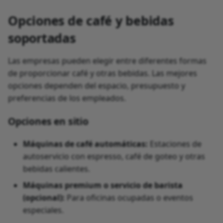
Opciones de café y bebidas
soportadas
Las empresas pueden elegir entre diferentes formas
de proporcionar café y otras bebidas. Las mejores
opciones dependen del espacio, presupuesto y
preferencias de los empleados.
Opciones en sitio
Máquinas de café automáticas:
Estaciones de
autoservicio con espresso, café de goteo y otras
bebidas calientes.
Máquinas premium o servicio de barista
(opcional):
Para oficinas ocupadas o eventos
especiales.