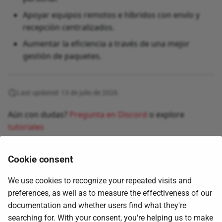
Apoyar equipos remotos e híbridos con envío y
recepción centralizados.
Aumentar la eficiencia a través de una mejor
gestión de paquetes.
Last updated: 13 de julio de 2026
Aún con dudas?
Pregunta en Discord
o explore
tutoriales
Cookie consent
We use cookies to recognize your repeated visits and
preferences, as well as to measure the effectiveness of our
documentation and whether users find what they're
searching for. With your consent, you're helping us to make