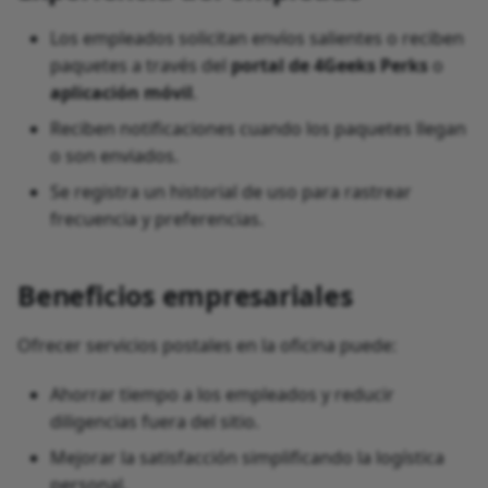
Los empleados solicitan envíos salientes o reciben
paquetes a través del
portal de 4Geeks Perks
o
aplicación móvil
.
Reciben notificaciones cuando los paquetes llegan
o son enviados.
Se registra un historial de uso para rastrear
frecuencia y preferencias.
Beneficios empresariales
Ofrecer servicios postales en la oficina puede:
Ahorrar tiempo a los empleados y reducir
diligencias fuera del sitio.
Mejorar la satisfacción simplificando la logística
personal.