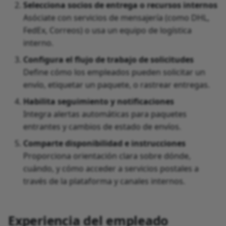
Selecciona socios de entrega o recursos internos
Asóciate con servicios de mensajería (como DHL,
FedEx, Correos) o usa un equipo de logística
interno.
Configura el flujo de trabajo de solicitudes
Define cómo los empleados pueden solicitar un
envío, etiquetar un paquete, o rastrear entregas.
Habilita seguimiento y notificaciones
Integra alertas automáticas para paquetes
entrantes y cambios de estado de envíos.
Comparte disponibilidad e instrucciones
Proporciona orientación clara sobre dónde,
cuándo, y cómo acceder a servicios postales a
través de la plataforma y canales internos.
Experiencia del empleado