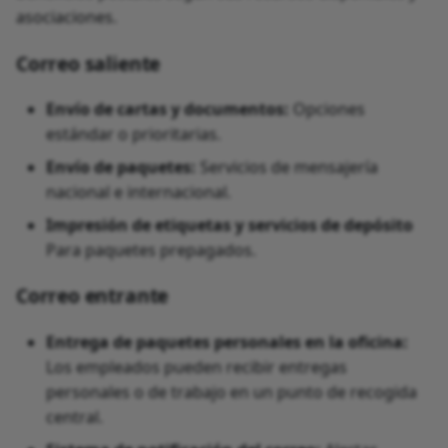
asociaciones.
Correo saliente
Envío de cartas y documentos:
Opciones
estándar o prioritarias.
Envío de paquetes:
Servicios de mensajería
nacional e internacional.
Impresión de etiquetas y servicios de depósito
Para paquetes prepagados.
Correo entrante
Entrega de paquetes personales en la oficina:
Los empleados pueden recibir entregas
personales o de trabajo en un punto de recogida
central.