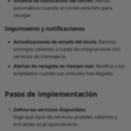
Sistema de notificación del correo:
Alertas
automáticas cuando el correo está listo para
recoger.
Seguimiento y notificaciones
Actualizaciones de estado del envío:
Rastrea
entregas salientes a través de integraciones con
servicios de mensajería.
Alertas de recogida en tiempo real:
Notifica a los
empleados cuando sus artículos han llegado.
Pasos de implementación
Define los servicios disponibles
Elige qué tipos de servicios postales salientes y
entrantes se proporcionarán.