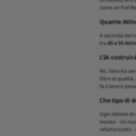
come un Pull Re
Quante Attiv
A seconda del tu
tra
45 e 55 Atti
L’IA costrui
No. Velocità sen
filtro di qualit
fa il lavoro pesa
Che tipo di 
Ogni Attività IA
testato - Un nu
refattorizzato 