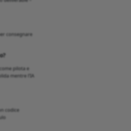
y per consegnare
no?
 come pilota e
olida mentre l’IA
on codice
ulo