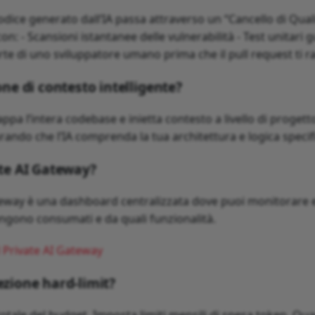
dice generato dall’IA passa attraverso un “Cancello di Qual
n: - Scansioni istantanee delle vulnerabilità - Test unitari gui
rte di uno sviluppatore umano prima che il pull request ti 
ione di contesto intelligente?
ppa l’intera codebase e inietta contesto a livello di progett
urando che l’IA comprenda la tua architettura e logica specif
ate AI Gateway?
ateway è una dashboard centralizzata dove puoi monitorare
ngono consumati e da quali funzionalità.
l Private AI Gateway
ezione hard-limit?