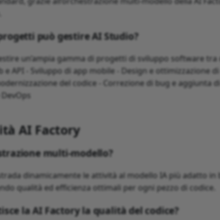
ndard, grazie all’orchestrazione multi-modello della AI Fact
.
 progetti può gestire AI Studio?
estire un’ampia gamma di progetti di sviluppo software tra c
 e API - Sviluppo di app mobile - Design e ottimizzazione di
odernizzazione del codice - Correzione di bug e aggiunta di 
e DevOps
ità AI Factory
estrazione multi-modello?
strada dinamicamente le attività al modello IA più adatto in b
endo qualità ed efficienza ottimali per ogni pezzo di codice.
sce la AI Factory la qualità del codice?