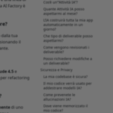
Cos’è un‘“Attività IA”?
a AI Factory è
Quante Attività IA posso
aspettarmi al mese?
L’IA costruirà tutta la mia app
ore?
automaticamente in un
giorno?
 dalla tua
Che tipo di deliverable posso
aspettarmi?
isionando il
Come vengono revisionati i
ante.
deliverable?
Posso richiedere modifiche a
un deliverable?
Sicurezza e Privacy
ude 4.5
e
La mia codebase è sicura?
per refactoring
Il mio codice verrà usato per
addestrare modelli IA?
Come prevenete le
?
allucinazioni IA?
Dove viene memorizzato il
mente
di uno
mio codice?