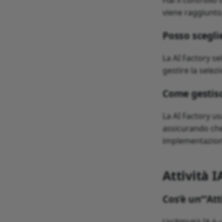
Hai il controllo
viene raggiunto,
Posso scegli
La AI Factory s
gestire la selez
Come gestisc
La AI Factory us
assicurando che
implementazion
Attività I
Cos’è un‘“Att
Un’Attività IA è