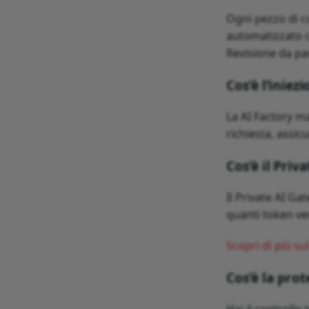
Ogni pezzo di co
automatizzato co
Revisione da pa
Cos’è l’iniez
La AI Factory ma
richiesta, assic
Cos’è il Priv
Il Private AI G
quanti token ve
Scopri di più su
Cos’è la prot