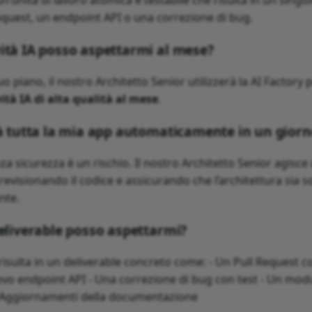
quest, un endpoint API o una correzione di bug.
ità IA posso aspettarmi al mese?
o piano, il nostro Architetto Senior utilizzerà la AI Factor
vità IA di alta qualità al mese
.
rà tutta la mia app automaticamente in un gior
za sicurezza è un rischio. Il nostro Architetto Senior agisce
à, revisionando il codice e assicurando che l’architettura sia s
nte.
deliverable posso aspettarmi?
 risulta in un deliverable concreto come: - Un Pull Request c
ovo endpoint API - Una correzione di bug con test - Un mod
- Aggiornamenti della documentazione