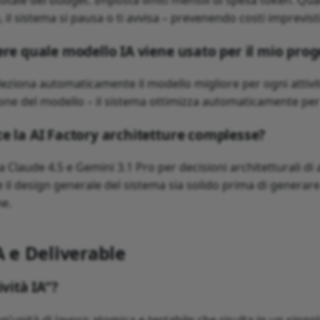
 totale del budget. Imposta limiti mensili di spesa token. Qua
 il sistema si pausa o ti avvisa – prevenendo costi imprevisti
ere quale modello IA viene usato per il mio prog
eleziona automaticamente il modello migliore per ogni attivi
ione del modello – il sistema ottimizza automaticamente per 
e la AI Factory architetture complesse?
a Claude 4.5 e Gemini 3.1 Pro per decisioni architetturali di al
 il design generale del sistema sia solido prima di generare
e.
A e Deliverable
ività IA”?
 un’unità di lavoro atomica e testabile che risulta in un singo