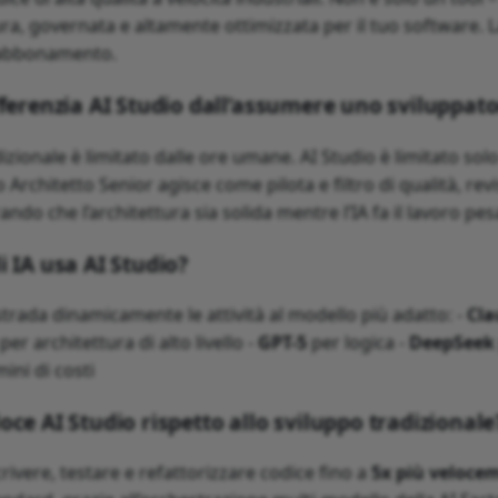
ra, governata e altamente ottimizzata per il tuo software. L
i abbonamento.
ifferenzia AI Studio dall’assumere uno sviluppat
izionale è limitato dalle ore umane. AI Studio è limitato solo
ro Architetto Senior agisce come pilota e filtro di qualità, rev
ando che l’architettura sia solida mentre l’IA fa il lavoro pes
i IA usa AI Studio?
strada dinamicamente le attività al modello più adatto: -
Cla
per architettura di alto livello -
GPT-5
per logica -
DeepSeek
mini di costi
oce AI Studio rispetto allo sviluppo tradizionale
rivere, testare e refattorizzare codice fino a
5x più veloce