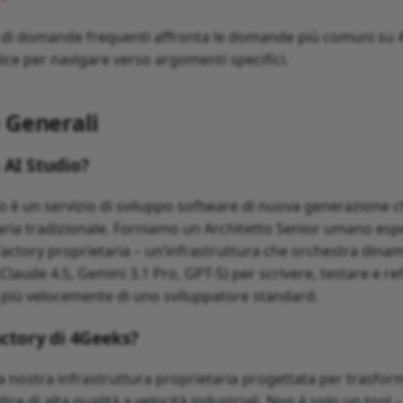
 di domande frequenti affronta le domande più comuni su 
dice per navigare verso argomenti specifici.
Generali
 AI Studio?
o è un servizio di sviluppo software di nuova generazione ch
aria tradizionale. Forniamo un Architetto Senior umano esp
 Factory proprietaria – un’infrastruttura che orchestra din
 (Claude 4.5, Gemini 3.1 Pro, GPT-5) per scrivere, testare e re
x più velocemente di uno sviluppatore standard.
actory di 4Geeks?
la nostra infrastruttura proprietaria progettata per trasfor
ice di alta qualità a velocità industriali. Non è solo un tool –