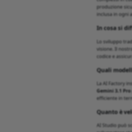
produzione sicu
inclusa in ogn
In cosa si d
Lo sviluppo trad
visione. Il nost
codice e assicur
Quali modell
La AI Factory in
Gemini 3.1 Pro
efficiente in ter
Quanto è vel
AI Studio può sc