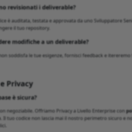
 revisionati i deliverable?
dice è auditata, testata e approvata da uno Sviluppatore Se
gere il tuo repository.
dere modifiche a un deliverable?
 non soddisfa le tue esigenze, fornisci feedback e itereremo
 e Privacy
ase è sicura?
non negoziabile. Offriamo Privacy a Livello Enterprise con
po
n
. Il tuo codice non lascia mai il nostro perimetro sicuro e 
ici.