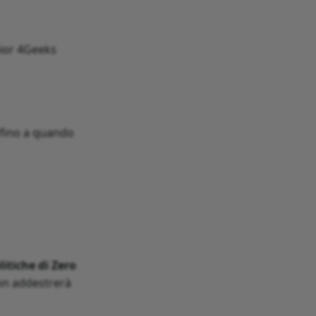
nior 4Geeks
 fino a quando
litiche di Zero
non addestrerà