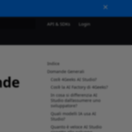
API & SDKs
Login
a ricerca
Indice
Domande Generali
nde
Cos’è 4Geeks AI Studio?
Cos’è la AI Factory di 4Geeks?
In cosa si differenzia AI
Studio dall’assumere uno
sviluppatore?
Quali modelli IA usa AI
Studio?
Quanto è veloce AI Studio