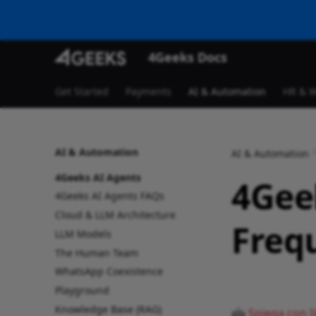
4Geeks Docs
Get Started
Payments
AI & Automation
HR & W
AI & Automation
AI & Automation
4Geeks AI Agents
4Gee
4Geeks AI Agents FAQs
Cloud & LLM Architecture
Freq
LLM Models
The Human Team
WhatsApp Coexistence
Playground
Knowledge Base (RAG)
🤖 Spiega con I