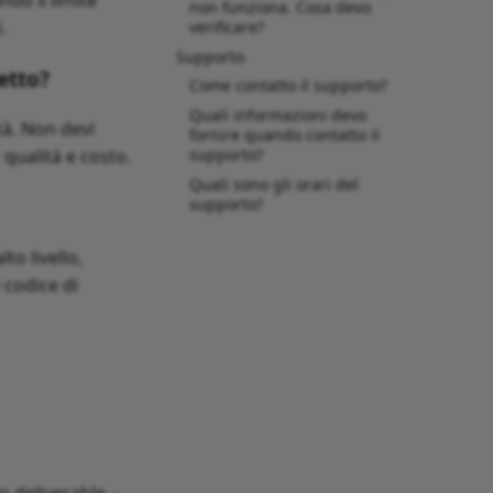
ndo il limite
non funziona. Cosa devo
.
verificare?
Supporto
etto?
Come contatto il supporto?
Quali informazioni devo
tà. Non devi
fornire quando contatto il
supporto?
qualità e costo.
Quali sono gli orari del
supporto?
to livello,
 codice di
lo deliverable –