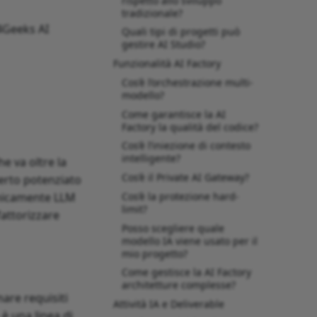
rispetto allo sviluppo
tradizionale?
4Geeks AI
Quali tipi di progetti può
gestire AI Studio?
Funzionalità AI Factory
Cos’è l’orchestrazione multi-
modello?
Come garantisce la AI
Factory la qualità del codice?
Cos’è l’iniezione di contesto
intelligente?
e va oltre la
Cos’è il Private AI Gateway?
erto potenziato
Cos’è la protezione hard-
amicamente LLM
limit?
fattorizzare
Posso scegliere quale
modello IA viene usato per il
mio progetto?
Come gestisce la AI Factory
architetture complesse?
mare requisiti
Attività IA e Deliverable
 è una linea di