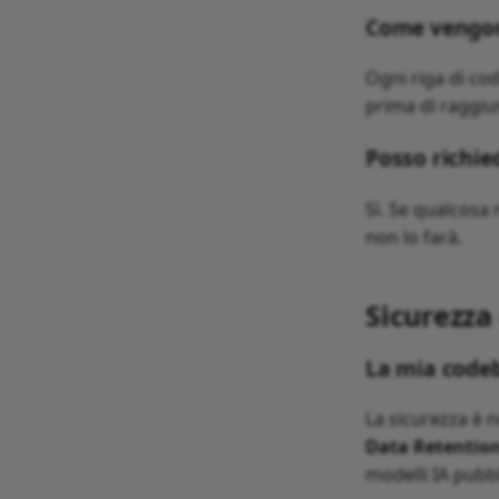
Come vengono
Ogni riga di co
prima di raggiun
Posso richie
Sì. Se qualcosa
non lo farà.
Sicurezza
La mia codeb
La sicurezza è 
Data Retentio
modelli IA pubbl