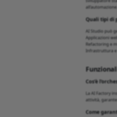
sviluppatore sta
all’automazione
Quali tipi di
AI Studio può g
Applicazioni web
Refactoring e m
Infrastruttura 
Funzional
Cos’è l’orch
La AI Factory in
attività, garant
Come garanti