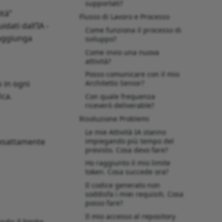
supportati?
ità”
Flusso di Lavoro e Processo
dati dall’IA -
Come funziona il processo di
raggiunga
sviluppo?
Come invio una nuova
attività?
Posso comunicare con il mio
o in ogni
Architetto Senior?
ica.
Con quale frequenza
riceverò deliverable?
Risoluzione Problemi
Le mie Attività IA stanno
impiegando più tempo del
 esattamente
previsto. Cosa devo fare?
Ho raggiunto il mio limite
token. Cosa succede ora?
Il codice generato non
soddisfa i miei requisiti. Cosa
posso fare?
Il mio accesso al repository