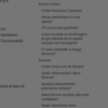
ory e
Prezzi e Piani
Come funziona il prezzo?
Posso controllare la mia
spesa?
C’è una prova gratuita?
ui: -
Cosa succede se ho bisogno
 database -
di più Attività IA di quelle
funzionalità -
incluse nel mio piano?
Ci sono contratti a lungo
termine?
Iniziare
Come inizio con AI Studio?
Quali informazioni devo
fornire?
Quanto velocemente
ase al tipo di
possiamo iniziare?
Devo fornire accesso alla mia
codebase?
Quali repository sono